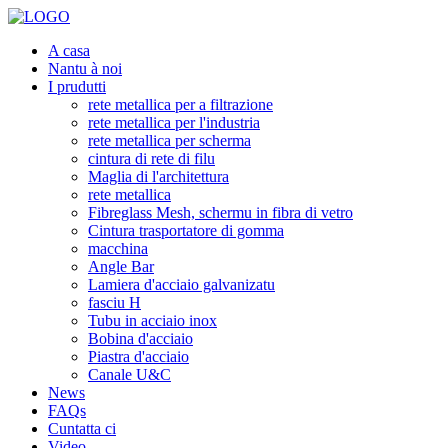
A casa
Nantu à noi
I prudutti
rete metallica per a filtrazione
rete metallica per l'industria
rete metallica per scherma
cintura di rete di filu
Maglia di l'architettura
rete metallica
Fibreglass Mesh, schermu in fibra di vetro
Cintura trasportatore di gomma
macchina
Angle Bar
Lamiera d'acciaio galvanizatu
fasciu H
Tubu in acciaio inox
Bobina d'acciaio
Piastra d'acciaio
Canale U&C
News
FAQs
Cuntatta ci
Video