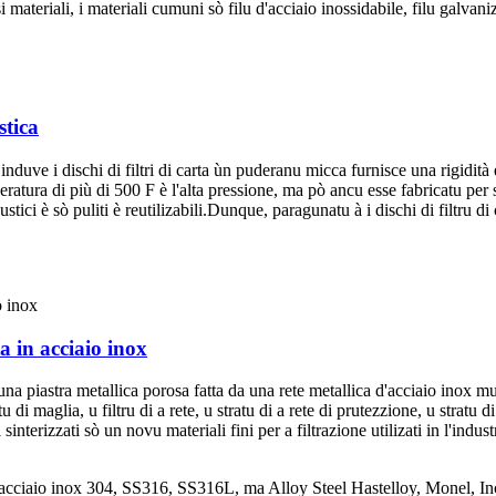
i materiali, i materiali cumuni sò filu d'acciaio inossidabile, filu galvaniz
stica
uve i dischi di filtri di carta ùn puderanu micca furnisce una rigidità 
atura di più di 500 F è l'alta pressione, ma pò ancu esse fabricatu per sa
stici è sò puliti è reutilizabili.Dunque, paragunatu à i dischi di filtru di 
ta in acciaio inox
hè una piastra metallica porosa fatta da una rete metallica d'acciaio inox 
tu di maglia, u filtru di a rete, u stratu di a rete di prutezzione, u stratu d
 sinterizzati sò un novu materiali fini per a filtrazione utilizati in l'indu
 in acciaio inox 304, SS316, SS316L, ma Alloy Steel Hastelloy, Monel, Inc