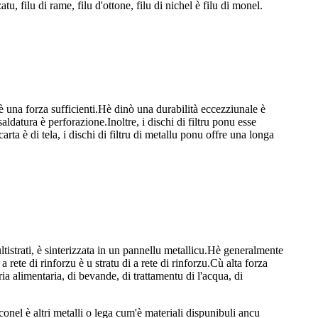
atu, filu di rame, filu d'ottone, filu di nichel è filu di monel.
è una forza sufficienti.Hè dinò una durabilità eccezziunale è
ldatura è perforazione.Inoltre, i dischi di filtru ponu esse
carta è di tela, i dischi di filtru di metallu ponu offre una longa
multistrati, è sinterizzata in un pannellu metallicu.Hè generalmente
i a rete di rinforzu è u stratu di a rete di rinforzu.Cù alta forza
stria alimentaria, di bevande, di trattamentu di l'acqua, di
onel è altri metalli o lega cum'è materiali dispunibuli ancu