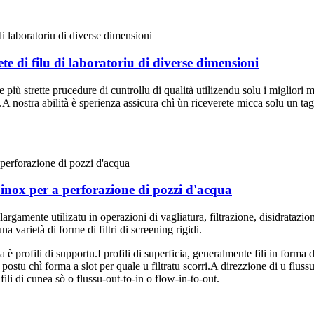
ete di filu di laboratoriu di diverse dimensioni
 più strette prucedure di cuntrollu di qualità utilizendu solu i migliori
.A nostra abilità è sperienza assicura chì ùn riceverete micca solu un tag
 inox per a perforazione di pozzi d'acqua
argamente utilizatu in operazioni di vagliatura, filtrazione, disidratazio
una varietà di forme di filtri di screening rigidi.
ia è profili di supportu.I profili di superficia, generalmente fili in forma 
 postu chì forma a slot per quale u filtratu scorri.A direzzione di u flussu
 fili di cunea sò o flussu-out-to-in o flow-in-to-out.