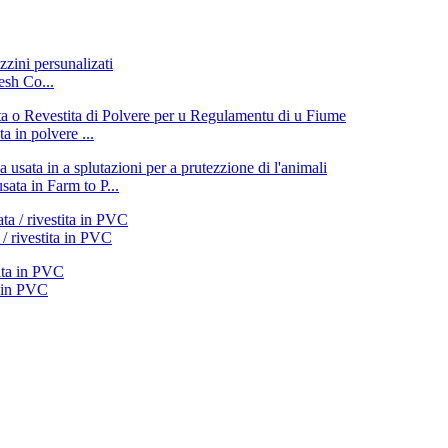
sh Co...
a in polvere ...
ata in Farm to P...
 / rivestita in PVC
a in PVC