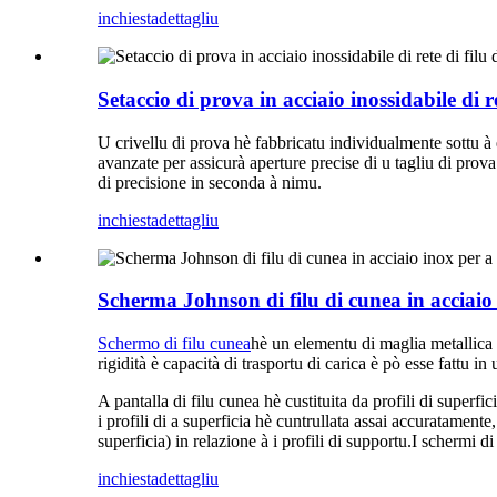
inchiesta
dettagliu
Setaccio di prova in acciaio inossidabile di r
U crivellu di prova hè fabbricatu individualmente sottu à e
avanzate per assicurà aperture precise di u tagliu di prova
di precisione in seconda à nimu.
inchiesta
dettagliu
Scherma Johnson di filu di cunea in acciaio
Schermo di filu cunea
hè un elementu di maglia metallica l
rigidità è capacità di trasportu di carica è pò esse fattu in 
A pantalla di filu cunea hè custituita da profili di superfic
i profili di a superficia hè cuntrullata assai accuratamente,
superficia) in relazione à i profili di supportu.I schermi di
inchiesta
dettagliu