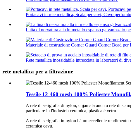
Portacavi in ​​rete metallica, Scala per cavi, Cavo perforatu 
Latta di nervatura alta in metallo espanso galvanizzato per
Materiale di costruzione Corner Guard Corner Bead per P
Rete metallica inossidabile intrecciata in laboratori di div
rete metallica per a filtrazione
Tessile 12-460 mesh 100% Poliester Monofila
A rete di serigrafia di nylon, chjamata ancu a rete di stamp
particulare in l'industria ceramica, plastica è vetru.
A rete di serigrafia in nylon hà un eccellente rendimentu di
ceramica cavu.