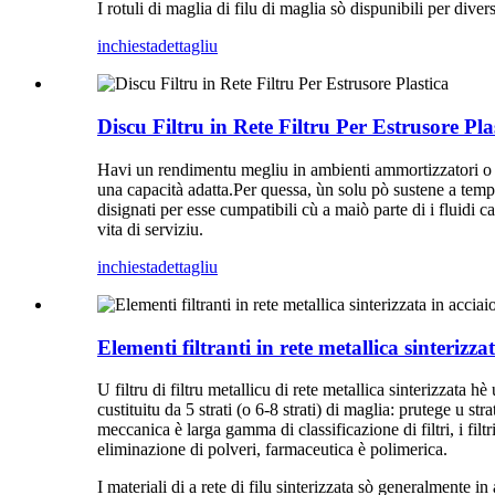
I rotuli di maglia di filu di maglia sò dispunibili per divers
inchiesta
dettagliu
Discu Filtru in Rete Filtru Per Estrusore Pla
Havi un rendimentu megliu in ambienti ammortizzatori o ind
una capacità adatta.Per quessa, ùn solu pò sustene a temper
disignati per esse cumpatibili cù a maiò parte di i fluidi cau
vita di serviziu.
inchiesta
dettagliu
Elementi filtranti in rete metallica sinterizza
U filtru di filtru metallicu di rete metallica sinterizzata 
custituitu da 5 strati (o 6-8 strati) di maglia: prutege u stra
meccanica è larga gamma di classificazione di filtri, i filtri
eliminazione di polveri, farmaceutica è polimerica.
I materiali di a rete di filu sinterizzata sò generalmente