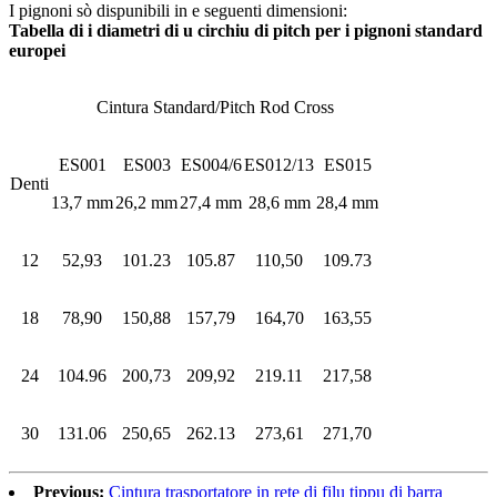
I pignoni sò dispunibili in e seguenti dimensioni:
Tabella di i diametri di u circhiu di pitch per i pignoni standard
europei
Cintura Standard/Pitch Rod Cross
ES001
ES003
ES004/6
ES012/13
ES015
Denti
13,7 mm
26,2 mm
27,4 mm
28,6 mm
28,4 mm
12
52,93
101.23
105.87
110,50
109.73
18
78,90
150,88
157,79
164,70
163,55
24
104.96
200,73
209,92
219.11
217,58
30
131.06
250,65
262.13
273,61
271,70
Previous:
Cintura trasportatore in rete di filu tippu di barra