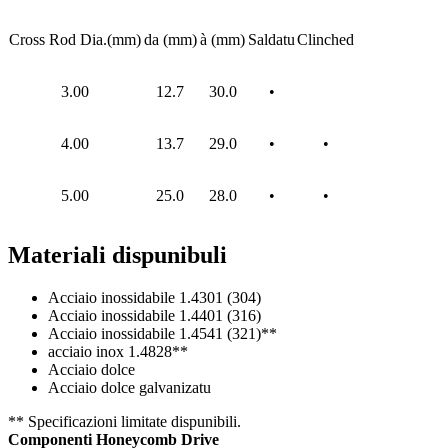
Cross Rod Dia.(mm)
da (mm)
à (mm)
Saldatu
Clinched
3.00
12.7
30.0
•
4.00
13.7
29.0
•
•
5.00
25.0
28.0
•
•
Materiali dispunibuli
Acciaio inossidabile 1.4301 (304)
Acciaio inossidabile 1.4401 (316)
Acciaio inossidabile 1.4541 (321)**
acciaio inox 1.4828**
Acciaio dolce
Acciaio dolce galvanizatu
** Specificazioni limitate dispunibili.
Componenti Honeycomb Drive