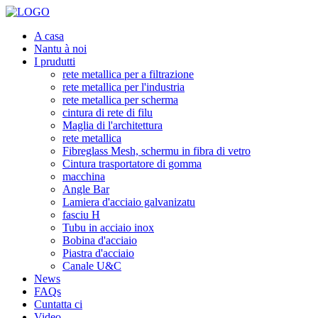
A casa
Nantu à noi
I prudutti
rete metallica per a filtrazione
rete metallica per l'industria
rete metallica per scherma
cintura di rete di filu
Maglia di l'architettura
rete metallica
Fibreglass Mesh, schermu in fibra di vetro
Cintura trasportatore di gomma
macchina
Angle Bar
Lamiera d'acciaio galvanizatu
fasciu H
Tubu in acciaio inox
Bobina d'acciaio
Piastra d'acciaio
Canale U&C
News
FAQs
Cuntatta ci
Video