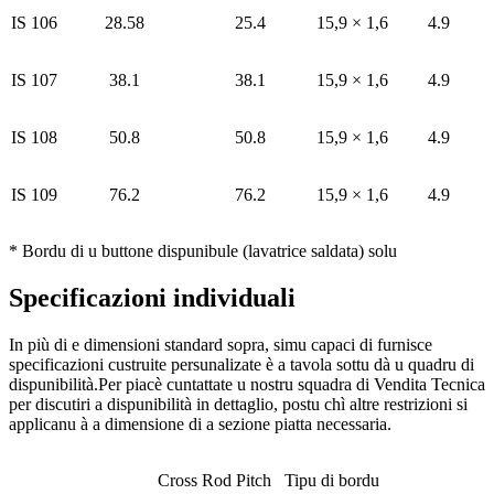
IS 106
28.58
25.4
15,9 × 1,6
4.9
IS 107
38.1
38.1
15,9 × 1,6
4.9
IS 108
50.8
50.8
15,9 × 1,6
4.9
IS 109
76.2
76.2
15,9 × 1,6
4.9
* Bordu di u buttone dispunibule (lavatrice saldata) solu
Specificazioni individuali
In più di e dimensioni standard sopra, simu capaci di furnisce
specificazioni custruite persunalizate è a tavola sottu dà u quadru di
dispunibilità.Per piacè cuntattate u nostru squadra di Vendita Tecnica
per discutiri a dispunibilità in dettaglio, postu chì altre restrizioni si
applicanu à a dimensione di a sezione piatta necessaria.
Cross Rod Pitch
Tipu di bordu