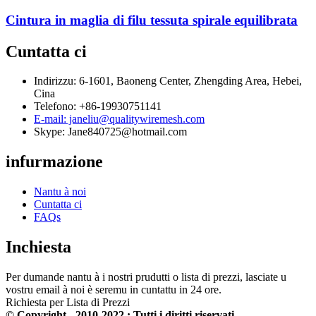
Cintura in maglia di filu tessuta spirale equilibrata
Cuntatta ci
Indirizzu: 6-1601, Baoneng Center, Zhengding Area, Hebei,
Cina
Telefono: +86-19930751141
E-mail: janeliu@qualitywiremesh.com
Skype: Jane840725@hotmail.com
infurmazione
Nantu à noi
Cuntatta ci
FAQs
Inchiesta
Per dumande nantu à i nostri prudutti o lista di prezzi, lasciate u
vostru email à noi è seremu in cuntattu in 24 ore.
Richiesta per Lista di Prezzi
© Copyright - 2010-2022 : Tutti i diritti riservati.