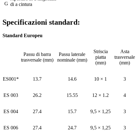
G
di a cintura
Specificazioni standard:
Standard Europeu
Striscia
Asta
Passu di barra
Passu laterale
piatta
trasversale
trasversale (mm)
nominale (mm)
(mm)
(mm)
ES001*
13.7
14.6
10 × 1
3
ES 003
26.2
15.55
12 × 1.2
4
ES 004
27.4
15.7
9,5 × 1,25
3
ES 006
27.4
24.7
9,5 × 1,25
3