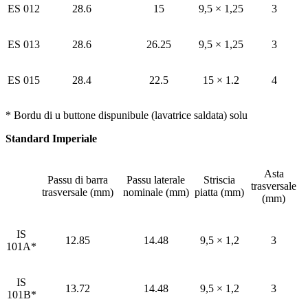
ES 012
28.6
15
9,5 × 1,25
3
ES 013
28.6
26.25
9,5 × 1,25
3
ES 015
28.4
22.5
15 × 1.2
4
* Bordu di u buttone dispunibule (lavatrice saldata) solu
Standard Imperiale
Asta
Passu di barra
Passu laterale
Striscia
trasversale
trasversale (mm)
nominale (mm)
piatta (mm)
(mm)
IS
12.85
14.48
9,5 × 1,2
3
101A*
IS
13.72
14.48
9,5 × 1,2
3
101B*