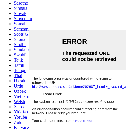
Sesotho
Sinhala
Slovak
Slovenian
Somali
Samoan
Scots Gaelic
Shona
Sindhi
Sundanese
Swahili
Tajik
Tamil
Telugu
Thai
Ukrainian
Urdu
Uzbek
Vietnamese
Welsh
Xhosa
Yiddish
Yoruba
Zulu
Kinyarwanda