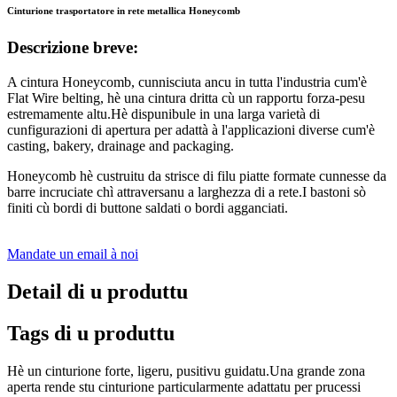
Cinturione trasportatore in rete metallica Honeycomb
Descrizione breve:
A cintura Honeycomb, cunnisciuta ancu in tutta l'industria cum'è
Flat Wire belting, hè una cintura dritta cù un rapportu forza-pesu
estremamente altu.Hè dispunibule in una larga varietà di
cunfigurazioni di apertura per adattà à l'applicazioni diverse cum'è
casting, bakery, drainage and packaging.
Honeycomb hè custruitu da strisce di filu piatte formate cunnesse da
barre incruciate chì attraversanu a larghezza di a rete.I bastoni sò
finiti cù bordi di buttone saldati o bordi agganciati.
Mandate un email à noi
Detail di u produttu
Tags di u produttu
Hè un cinturione forte, ligeru, pusitivu guidatu.Una grande zona
aperta rende stu cinturione particularmente adattatu per prucessi