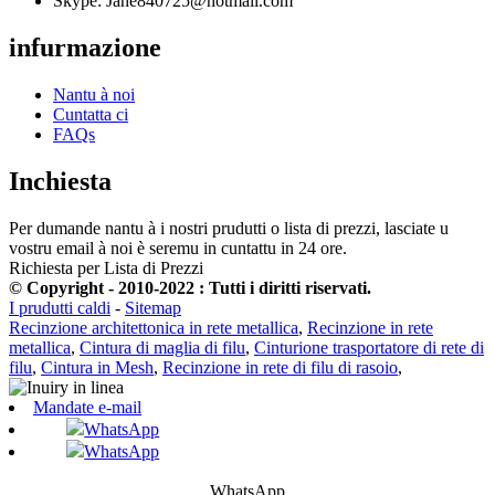
Skype: Jane840725@hotmail.com
infurmazione
Nantu à noi
Cuntatta ci
FAQs
Inchiesta
Per dumande nantu à i nostri prudutti o lista di prezzi, lasciate u
vostru email à noi è seremu in cuntattu in 24 ore.
Richiesta per Lista di Prezzi
© Copyright - 2010-2022 : Tutti i diritti riservati.
I prudutti caldi
-
Sitemap
Recinzione architettonica in rete metallica
,
Recinzione in rete
metallica
,
Cintura di maglia di filu
,
Cinturione trasportatore di rete di
filu
,
Cintura in Mesh
,
Recinzione in rete di filu di rasoio
,
Mandate e-mail
WhatsApp
WhatsApp
WhatsApp