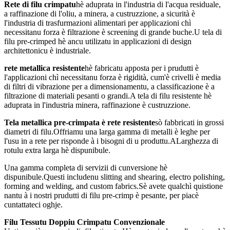
Rete di filu crimpatu
hè aduprata in l'industria di l'acqua residuale,
a raffinazione di l'oliu, a minera, a custruzzione, a sicurità è
l'industria di trasfurmazioni alimentari per applicazioni chì
necessitanu forza è filtrazione è screening di grande buche.U tela di
filu pre-crimped hè ancu utilizatu in applicazioni di design
architettonicu è industriale.
rete metallica resistente
hè fabricatu apposta per i prudutti è
l'applicazioni chì necessitanu forza è rigidità, cum'è crivelli è media
di filtri di vibrazione per a dimensionamentu, a classificazione è a
filtrazione di materiali pesanti o grandi.A tela di filu resistente hè
aduprata in l'industria minera, raffinazione è custruzzione.
Tela metallica pre-crimpata è rete resistente
sò fabbricati in grossi
diametri di filu.Offriamu una larga gamma di metalli è leghe per
l'usu in a rete per risponde à i bisogni di u produttu.ALarghezza di
rotulu extra larga hè dispunibule.
Una gamma completa di servizii di cunversione hè
dispunibule.Questi includenu slitting and shearing, electro polishing,
forming and welding, and custom fabrics.Sè avete qualchì quistione
nantu à i nostri prudutti di filu pre-crimp è pesante, per piacè
cuntattateci oghje.
Filu Tessutu Doppiu Crimpatu Convenzionale