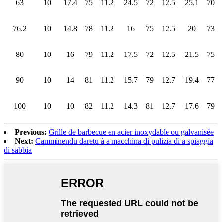
63
10
17.4
75
11.2
24.5
72
12.5
25.1
70
76.2
10
14.8
78
11.2
16
75
12.5
20
73
80
10
16
79
11.2
17.5
72
12.5
21.5
75
90
10
14
81
11.2
15.7
79
12.7
19.4
77
100
10
10
82
11.2
14.3
81
12.7
17.6
79
Previous:
Grille de barbecue en acier inoxydable ou galvanisée
Next:
Camminendu daretu à a macchina di pulizia di a spiaggia
di sabbia