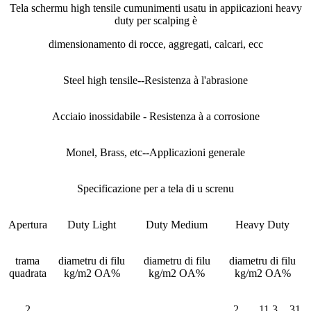
Tela schermu high tensile cumunimenti usatu in appiicazioni heavy
duty per scalping è
dimensionamento di rocce, aggregati, calcari, ecc
Steel high tensile--Resistenza à l'abrasione
Acciaio inossidabile - Resistenza à a corrosione
Monel, Brass, etc--Applicazioni generale
Specificazione per a tela di u screnu
Apertura
Duty Light
Duty Medium
Heavy Duty
trama
diametru di filu
diametru di filu
diametru di filu
quadrata
kg/m2 OA%
kg/m2 OA%
kg/m2 OA%
2
2
11.3
31