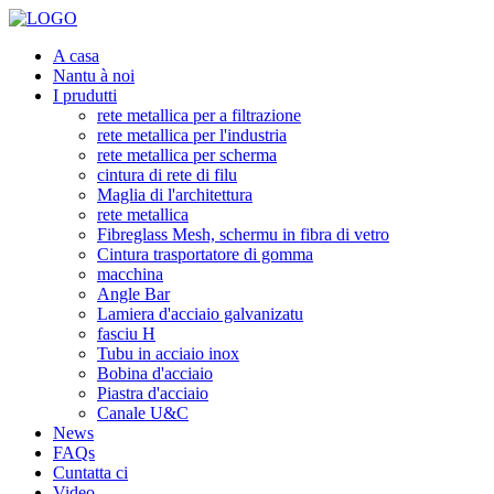
A casa
Nantu à noi
I prudutti
rete metallica per a filtrazione
rete metallica per l'industria
rete metallica per scherma
cintura di rete di filu
Maglia di l'architettura
rete metallica
Fibreglass Mesh, schermu in fibra di vetro
Cintura trasportatore di gomma
macchina
Angle Bar
Lamiera d'acciaio galvanizatu
fasciu H
Tubu in acciaio inox
Bobina d'acciaio
Piastra d'acciaio
Canale U&C
News
FAQs
Cuntatta ci
Video