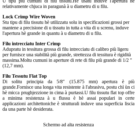
U tipu più cumuni di filu tissutu.Hè usatu induve l'apertura hè
relativamente chjuca in paragunà à u diametru di u filu.
Lock Crimp Wire Woven
Stu tipu di filu tissutu hè utilizzatu solu in specificazioni grossi per
mantene a precisione di u tissutu in tutta a vita di u screnu, induve
l'apertura hè grande in quantu à u diametru di u filu.
Filu intrecciatu Inter Crimp
Adupratu in tessitura grossa di filu intrecciatu di calibro più ligeru
per furnisce una stabilità più grande, strettezza di tessitura è rigidità
massima.Moltu cumuni in aperture di rete di filu più grande di 1/2 "
(12,7 mm).
Filu Tessutu Flat Top
Di solitu principia da 5/8″ (15.875 mm) apertura è più
grande.Fornisce una longa vita resistente à l'abrasivu, postu chì ùn ci
hè micca prughjezzione in cima à purtassi.U filu tissutu flat top offre
a minima resistenza à u flussu è hè assai populari in certe
applicazioni architettoniche è strutturali induve una superficia liscia
da una parte hè desiderata.
Schermo ad alta resistenza