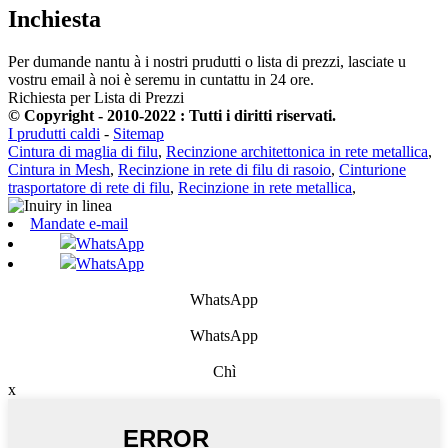
Inchiesta
Per dumande nantu à i nostri prudutti o lista di prezzi, lasciate u
vostru email à noi è seremu in cuntattu in 24 ore.
Richiesta per Lista di Prezzi
© Copyright - 2010-2022 : Tutti i diritti riservati.
I prudutti caldi
-
Sitemap
Cintura di maglia di filu
,
Recinzione architettonica in rete metallica
,
Cintura in Mesh
,
Recinzione in rete di filu di rasoio
,
Cinturione
trasportatore di rete di filu
,
Recinzione in rete metallica
,
Mandate e-mail
WhatsApp
WhatsApp
WhatsApp
WhatsApp
Chì
x