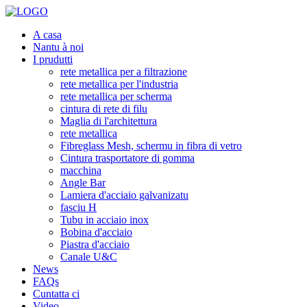
A casa
Nantu à noi
I prudutti
rete metallica per a filtrazione
rete metallica per l'industria
rete metallica per scherma
cintura di rete di filu
Maglia di l'architettura
rete metallica
Fibreglass Mesh, schermu in fibra di vetro
Cintura trasportatore di gomma
macchina
Angle Bar
Lamiera d'acciaio galvanizatu
fasciu H
Tubu in acciaio inox
Bobina d'acciaio
Piastra d'acciaio
Canale U&C
News
FAQs
Cuntatta ci
Video