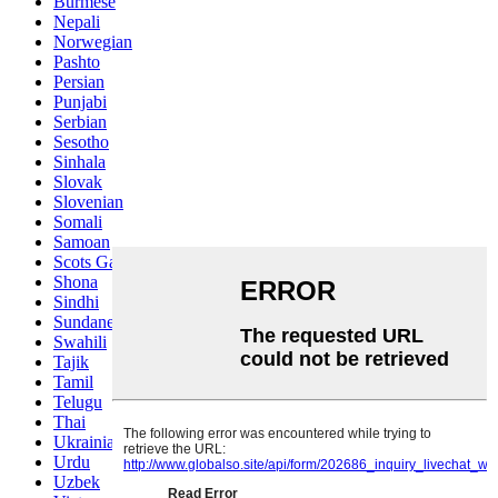
Burmese
Nepali
Norwegian
Pashto
Persian
Punjabi
Serbian
Sesotho
Sinhala
Slovak
Slovenian
Somali
Samoan
Scots Gaelic
Shona
Sindhi
Sundanese
Swahili
Tajik
Tamil
Telugu
Thai
Ukrainian
Urdu
Uzbek