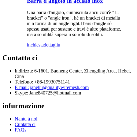
Barra d'angolo in acciaio inox
Una barra d'angolo, cunnisciuta ancu com'è "L-
bracket" o "angle iron", hè un bracket di metallu
in a forma di un angle right.I bars d'angle sò
spessu usati per sustene e travi è altre plataforme,
ma a so utilità supera u so rolu di solitu.
inchiesta
dettagliu
Cuntatta ci
Indirizzu: 6-1601, Baoneng Center, Zhengding Area, Hebei,
Cina
Telefono: +86-19930751141
E-mail: janeliu@qualitywiremesh.com
Skype: Jane840725@hotmail.com
infurmazione
Nantu à noi
Cuntatta ci
FAQs