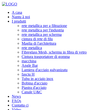
A casa
Nantu à noi
I prudutti
rete metallica per a filtrazione
rete metallica per l'industria
rete metallica per scherma
cintura di rete di filu
Maglia di l'architettura
rete metallica
Fibreglass Mesh, schermu in fibra di vetro
Cintura trasportatore di gomma
macchina
Angle Bar
Lamiera d'acciaio galvanizatu
fasciu H
Tubu in acciaio inox
Bobina d'acciaio
Piastra d'acciaio
Canale U&C
News
FAQs
Cuntatta ci
Video