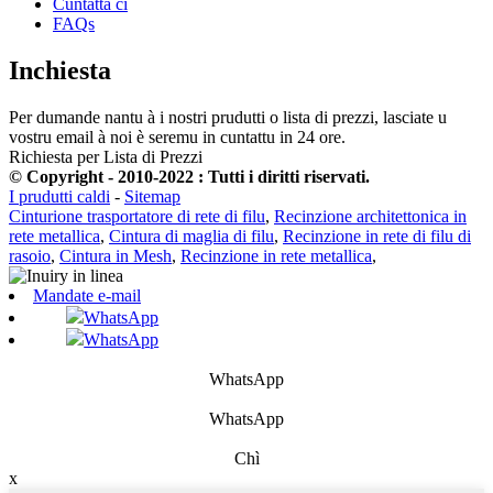
Cuntatta ci
FAQs
Inchiesta
Per dumande nantu à i nostri prudutti o lista di prezzi, lasciate u
vostru email à noi è seremu in cuntattu in 24 ore.
Richiesta per Lista di Prezzi
© Copyright - 2010-2022 : Tutti i diritti riservati.
I prudutti caldi
-
Sitemap
Cinturione trasportatore di rete di filu
,
Recinzione architettonica in
rete metallica
,
Cintura di maglia di filu
,
Recinzione in rete di filu di
rasoio
,
Cintura in Mesh
,
Recinzione in rete metallica
,
Mandate e-mail
WhatsApp
WhatsApp
WhatsApp
WhatsApp
Chì
x