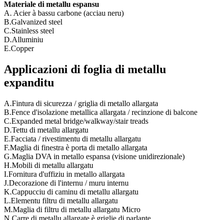
Materiale di metallu espansu
A. Acier à bassu carbone (acciau neru)
B.Galvanized steel
C.Stainless steel
D.Alluminiu
E.Copper
Applicazioni di foglia di metallu
expanditu
A.Fintura di sicurezza / griglia di metallo allargata
B.Fence d'isolazione metallica allargata / recinzione di balcone
C.Expanded metal bridge/walkway/stair treads
D.Tettu di metallu allargatu
E.Facciata / rivestimentu di metallu allargatu
F.Maglia di finestra è porta di metallo allargata
G.Maglia DVA in metallo espansa (visione unidirezionale)
H.Mobili di metallu allargatu
I.Fornitura d'uffiziu in metallo allargata
J.Decorazione di l'internu / muru internu
K.Cappucciu di caminu di metallu allargatu
L.Elementu filtru di metallu allargatu
M.Maglia di filtru di metallu allargatu Micro
N.Carre di metallu allargate è griglie di parlante