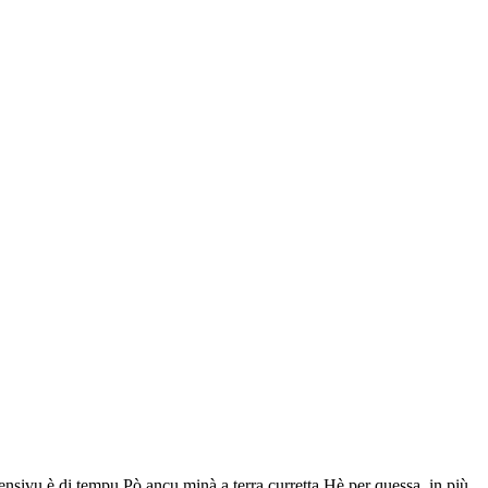
tensivu è di tempu.Pò ancu minà a terra curretta.Hè per quessa, in più