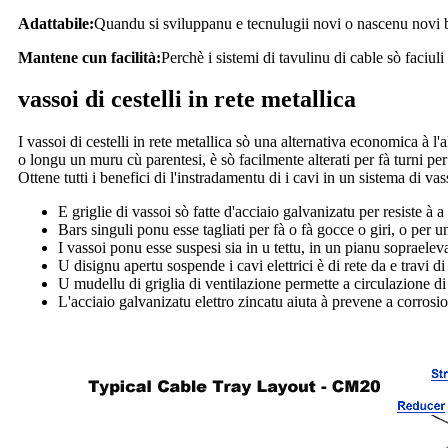
Adattabile:
Quandu si sviluppanu e tecnulugii novi o nascenu novi bi
Mantene cun facilità:
Perchè i sistemi di tavulinu di cable sò faciu
vassoi di cestelli in rete metallica
I vassoi di cestelli in rete metallica sò una alternativa economica à l
o longu un muru cù parentesi, è sò facilmente alterati per fà turni pe
Ottene tutti i benefici di l'instradamentu di i cavi in ​​un sistema di v
E griglie di vassoi sò fatte d'acciaio galvanizatu per resiste à a
Bars singuli ponu esse tagliati per fà o fà gocce o giri, o per u
I vassoi ponu esse suspesi sia in u tettu, in un pianu sopraelev
U disignu apertu sospende i cavi elettrici è di rete da e travi d
U mudellu di griglia di ventilazione permette a circulazione di l
L'acciaio galvanizatu elettro zincatu aiuta à prevene a corrosio