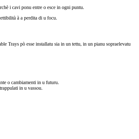
rchè i cavi ponu entre o esce in ogni puntu.
tibilità à a perdita di u focu.
able Trays pò esse installatu sia in un tettu, in un pianu sopraelevatu
junte o cambiamenti in u futuru.
trappulati in u vassou.