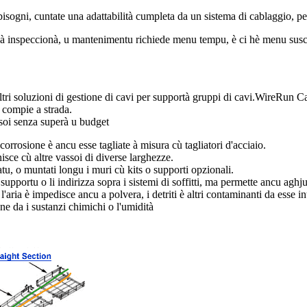
sogni, cuntate una adattabilità cumpleta da un sistema di cablaggio, pe
li à inspeccionà, u mantenimentu richiede menu tempu, è ci hè menu suscet
'altri soluzioni di gestione di cavi per supportà gruppi di cavi.WireRun C
r compie a strada.
assoi senza superà u budget
 corrosione è ancu esse tagliate à misura cù tagliatori d'acciaio.
nisce cù altre vassoi di diverse larghezze.
atu, o muntati longu i muri cù kits o supporti opzionali.
i supportu o li indirizza sopra i sistemi di soffitti, ma permette ancu agh
'aria è impedisce ancu a polvera, i detriti è altri contaminanti da esse in
ne da i sustanzi chimichi o l'umidità