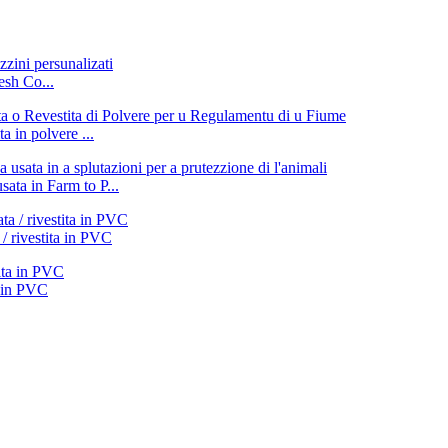
sh Co...
a in polvere ...
ata in Farm to P...
 / rivestita in PVC
a in PVC