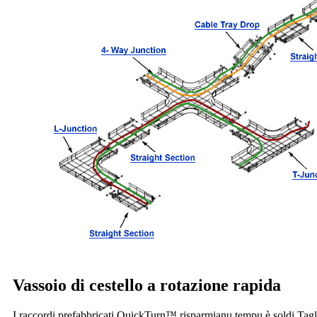
Vassoio di cestello a rotazione rapida
I raccordi prefabbricati QuickTurn™ risparmianu tempu è soldi.Taglià 