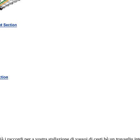
i raccordi per a vostra stallazione di vassoi di cesti hè un travagliu in