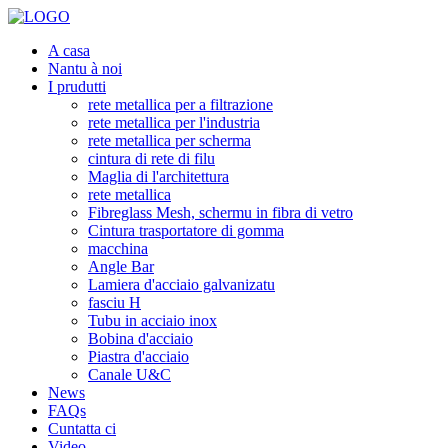
A casa
Nantu à noi
I prudutti
rete metallica per a filtrazione
rete metallica per l'industria
rete metallica per scherma
cintura di rete di filu
Maglia di l'architettura
rete metallica
Fibreglass Mesh, schermu in fibra di vetro
Cintura trasportatore di gomma
macchina
Angle Bar
Lamiera d'acciaio galvanizatu
fasciu H
Tubu in acciaio inox
Bobina d'acciaio
Piastra d'acciaio
Canale U&C
News
FAQs
Cuntatta ci
Video